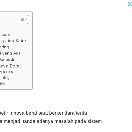
esuai
ng atau Kotor
ering
i yang Aus
 Kemudi
nova Berat
gin Ban
eering
mudi
t
etir Innova berat saat berkendara tentu
a menjadi tanda adanya masalah pada sistem